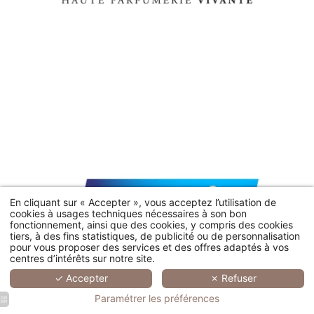
En cliquant sur « Accepter », vous acceptez l’utilisation de
cookies à usages techniques nécessaires à son bon
4300, route de Bagnols en Forêt - 83920 La Motte, France
fonctionnement, ainsi que des cookies, y compris des cookies
tiers, à des fins statistiques, de publicité ou de personnalisation
Residence : +33 (0)4 94 51 89 80
-
Golf : +33 (0)4 94 51 89 89
-
pour vous proposer des services et des offres adaptés à vos
Spa : +33 (0)4 94 51 75 11
centres d’intérêts sur notre site.
✓ Accepter
✗ Refuser
Paramétrer les préférences