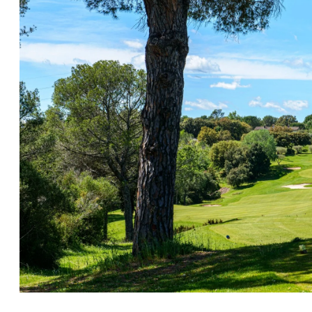
ENVIRONNEMENT
IMMOBILIER
Nos forfaits
Actualités
Galerie photos et Vidéo
Recrutement
Accès et Contact
RÉSERVER VOTRE CHAMBRE
RÉSERVER VOTRE LOCATION
RÉSERVER VOTRE GREEN FEE
DÉCOUVRIR NOTRE BOUTIQUE