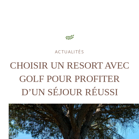
ACTUALITÉS
ACCUEIL
CHOISIR UN RESORT AVEC
HÉBERGEMENT
GOLF POUR PROFITER
GOLF
D’UN SÉJOUR RÉUSSI
SPA & BIEN-ÊTRE
SPORT & LOISIRS
RESTAURANT
SÉMINAIRES