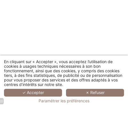
En cliquant sur « Accepter », vous acceptez l’utilisation de
cookies à usages techniques nécessaires à son bon
4300, route de Bagnols en Forêt - 83920 La Motte, France
fonctionnement, ainsi que des cookies, y compris des cookies
tiers, à des fins statistiques, de publicité ou de personnalisation
Residence : +33 (0)4 94 51 89 80
-
Golf : +33 (0)4 94 51 89 89
-
pour vous proposer des services et des offres adaptés à vos
Spa : +33 (0)4 94 51 75 11
centres d’intérêts sur notre site.
✓ Accepter
✗ Refuser
Paramétrer les préférences
Hotel spa