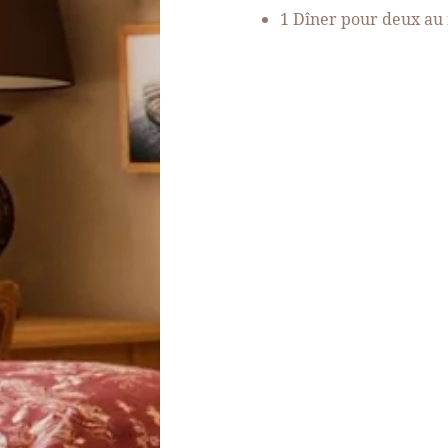
SÉMINAIRES
1 Dîner pour deux au 
ENVIRONNEMENT
IMMOBILIER
Nos forfaits
Actualités
Galerie photos et Vidéo
Recrutement
Accès et Contact
RÉSERVER VOTRE CHAMB
RÉSERVER VOTRE LOCATI
RÉSERVER VOTRE GREEN F