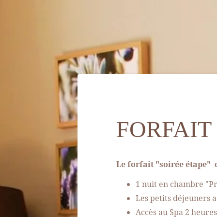
ACCUEIL
FORFAIT
HÉBERGEMENT
GOLF
SPA & BIEN-ÊTRE
Le forfait "soirée étape"
SPORT & LOISIRS
1 nuit en chambre "Pr
Les petits déjeuners a
RESTAURANT
Accès au Spa 2 heure