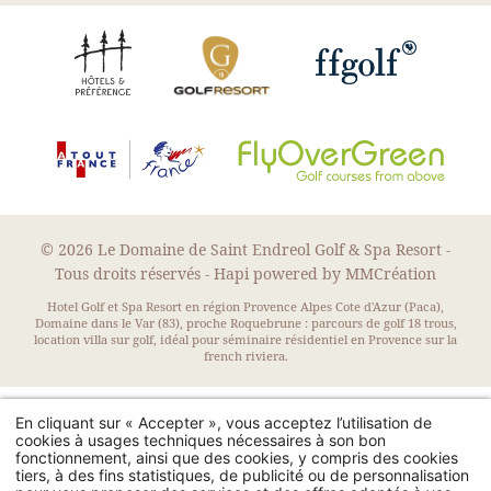
© 2026 Le Domaine de Saint Endreol Golf & Spa Resort -
Tous droits réservés -
Hapi
powered by
MMCréation
Hotel Golf et Spa Resort en région Provence Alpes Cote d'Azur (Paca),
Domaine dans le Var (83), proche Roquebrune : parcours de golf 18 trous,
location villa sur golf, idéal pour séminaire résidentiel en Provence sur la
french riviera.
En cliquant sur « Accepter », vous acceptez l’utilisation de
cookies à usages techniques nécessaires à son bon
4300, route de Bagnols en Forêt - 83920 La Motte, France
fonctionnement, ainsi que des cookies, y compris des cookies
tiers, à des fins statistiques, de publicité ou de personnalisation
Residence : +33 (0)4 94 51 89 80
-
Golf : +33 (0)4 94 51 89 89
-