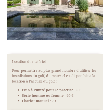
Location de matériel
Pour permettre au plus grand nombre d’utiliser les
installations du golf, du matériel est disponible à la
location à l’accueil du golf :
Club à l’unité pour le practice
: 6 €
Série homme ou femme
: 40 €
ACTUALITÉS
Chariot manuel
: 7 €
VOIR PLUS D'ACTUAL