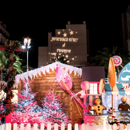
RE
ON