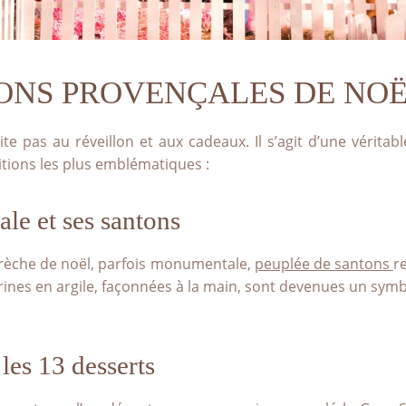
EE
QUE
IONS PROVENÇALES DE NO
te pas au réveillon et aux cadeaux. Il s’agit d’une véritab
ditions les plus emblématiques :
le et ses santons
 crèche de noël, parfois monumentale,
peuplée de santons
r
urines en argile, façonnées à la main, sont devenues un sym
les 13 desserts