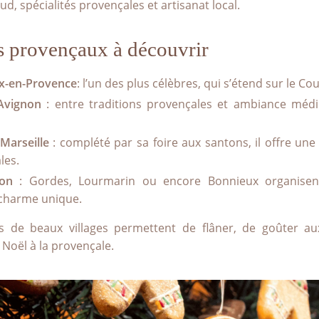
ud, spécialités provençales et artisanat local.
s provençaux à découvrir
ix-en-Provence
: l’un des plus célèbres, qui s’étend sur le C
Avignon
: entre traditions provençales et ambiance médié
Marseille
: complété par sa foire aux santons, il offre un
les.
eron
: Gordes, Lourmarin ou encore Bonnieux organisen
 charme unique.
 de beaux villages permettent de flâner, de goûter aux
Noël à la provençale.