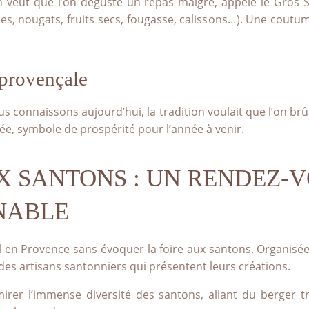
ion veut que l’on déguste un repas maigre, appelé le Gros 
 nougats, fruits secs, fougasse, calissons…). Une coutume
provençale
s connaissons aujourd’hui, la tradition voulait que l’on br
née, symbole de prospérité pour l’année à venir.
X SANTONS : UN RENDEZ-
NABLE
 en Provence sans évoquer la foire aux santons. Organisée
des artisans santonniers qui présentent leurs créations.
irer l’immense diversité des santons, allant du berger t