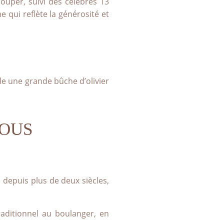
Souper, suivi des célèbres 13
 qui reflète la générosité et
ûle une grande bûche d’olivier
VOUS
 depuis plus de deux siècles,
raditionnel au boulanger, en