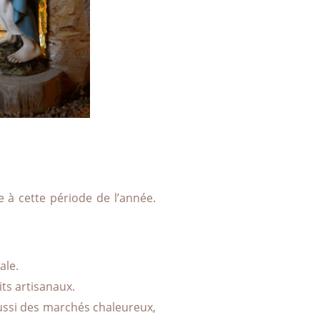
 à cette période de l’année.
ale.
its artisanaux.
ACTUALITÉS
aussi des marchés chaleureux,