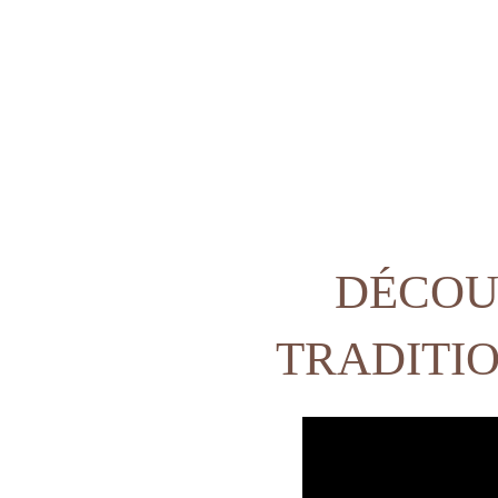
ACCUEIL
DÉCOU
HÉBERGEMENT
TRADITIO
GOLF
SPA & BIEN-ÊTRE
SPORT & LOISIRS