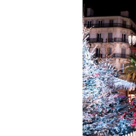
RESTAURANT
SÉMINAIRES
ENVIRONNEMENT
IMMOBILIER
Nos forfaits
Actualités
Galerie photos et Vidéo
Recrutement
Accès et Contact
RÉSERVER VOTRE CHAMB
RÉSERVER VOTRE LOCATI