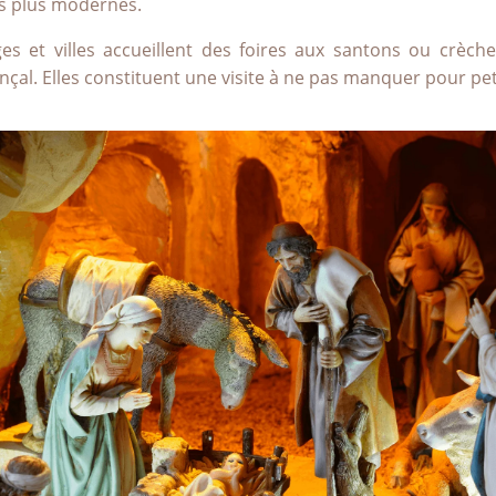
s plus modernes.
ges et villes accueillent des foires aux santons ou crèch
ençal. Elles constituent une visite à ne pas manquer pour pet