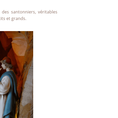
e des santonniers, véritables
its et grands.