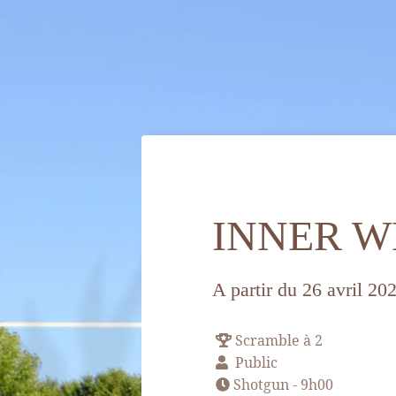
ACCUEIL
INNER W
HÉBERGEMENT
GOLF
A partir du 26 avril 20
SPA & BIEN-ÊTRE
SPORT & LOISIRS
Scramble à 2
Public
RESTAURANT
Shotgun - 9h00