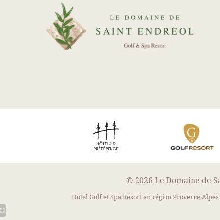
DÉCOUVRIR NOTRE BOUTI
4300, route de Bagnols en Forêt - 83920 La Motte, France
© 2026 Le Domaine de Sai
Residence : +33 (0)4 94 51 89 80
-
Golf : +33 (0)4 94 51 89 89
Hotel Golf et Spa Resort en région Provence Alpes C
Spa : +33 (0)4 94 51 75 11