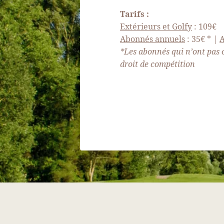
SÉMINAIRES
Tarifs :
ENVIRONNEMENT
Extérieurs et Golfy
: 109€
Abonnés annuels
: 35€ * |
A
IMMOBILIER
*Les abonnés qui n’ont pas c
Nos forfaits
droit de compétition
Actualités
Galerie photos et Vidéo
Recrutement
Accès et Contact
RÉSERVER VOTRE CHAMB
RÉSERVER VOTRE LOCATI
RÉSERVER VOTRE GREEN F