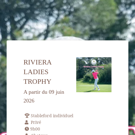
ACCUEIL
RIVIERA
HÉBERGEMENT
LADIES
GOLF
TROPHY
SPA & BIEN-ÊTRE
A partir du 09 juin
SPORT & LOISIRS
2026
RESTAURANT
Stableford individuel
SÉMINAIRES
Privé
9h00
ENVIRONNEMENT