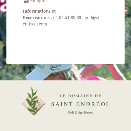
Shotgun
IMMOBILIER
Informations et
Réservations
: 04.94.51.89.89 - golf@st-
Nos forfaits
endreol.com
Actualités
Galerie photos et Vidéo
Recrutement
Accès et Contact
RÉSERVER VOTRE CHAMBRE
RÉSERVER VOTRE LOCATION
RÉSERVER VOTRE GREEN FEE
DÉCOUVRIR NOTRE BOUTIQUE