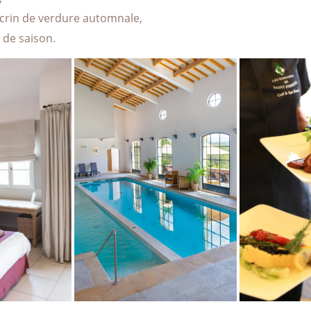
crin de verdure automnale,
 de saison.