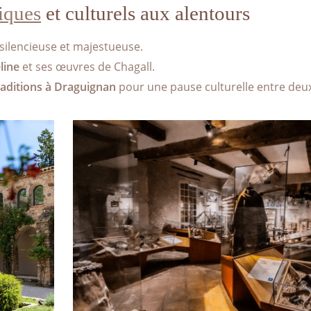
iques
et culturels aux alentours
silencieuse et majestueuse.
line
et ses œuvres de Chagall.
raditions à Draguignan
pour une pause culturelle entre deu