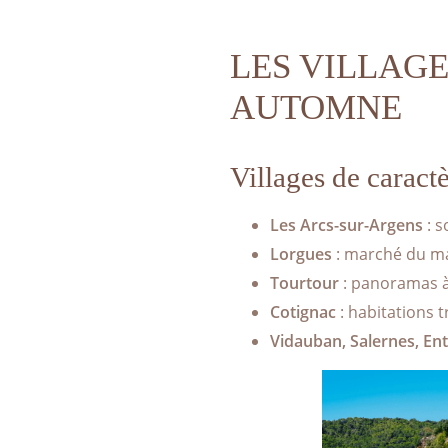
LES VILLAGE
AUTOMNE
Villages de caract
Les Arcs-sur-Argens
: s
Lorgues
: marché du ma
Tourtour
: panoramas à 
Cotignac
: habitations
Vidauban, Salernes, En