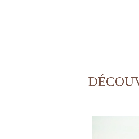
ACCUEIL
DÉCOUV
HÉBERGEMENT
GOLF
SPA & BIEN-ÊTRE
SPORT & LOISIRS