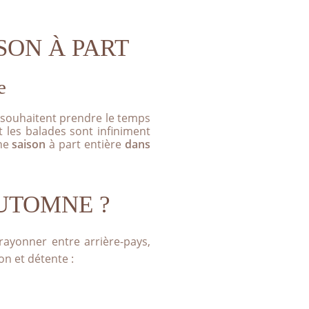
SON À PART
e
 souhaitent prendre le temps
 les balades sont infiniment
une
saison
à part entière
dans
AUTOMNE ?
rayonner entre arrière-pays,
ion et détente :