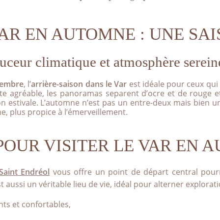
EE
VAR EN AUTOMNE : UNE SAI
QUE
uceur climatique et atmosphère serein
embre
, l’
arrière-saison dans le Var
est idéale pour ceux qui
ste agréable, les panoramas separent d’ocre et de rouge et
ion estivale. L’automne n’est pas un entre-deux mais bien 
me, plus propice à l’émerveillement.
OUR VISITER LE VAR EN 
aint Endréol
vous offre un point de départ central pour
st aussi un véritable lieu de vie, idéal pour alterner explorat
s et confortables,
,