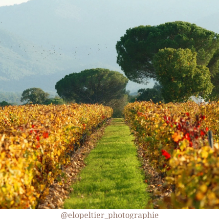
RE
ON
@elopeltier_photographie