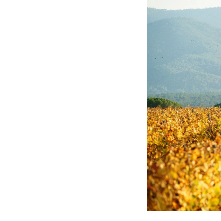
RESTAURANT
SÉMINAIRES
ENVIRONNEMENT
IMMOBILIER
Nos forfaits
Actualités
Galerie photos et Vidéo
Recrutement
Accès et Contact
RÉSERVER VOTRE CHAMB
RÉSERVER VOTRE LOCATI