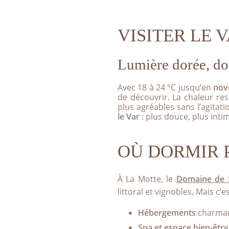
RÉSERVER VOTRE GREEN F
VISITER LE 
DÉCOUVRIR NOTRE BOUTI
Lumière dorée, do
Avec 18 à 24 °C jusqu’en
nov
de découvrir. La chaleur re
plus agréables sans l’agitat
le Var
: plus douce, plus inti
OÙ DORMIR P
À La Motte, le
Domaine de S
littoral et vignobles. Mais c’e
Hébergements
charmant
Spa et espace bien-êtr
e