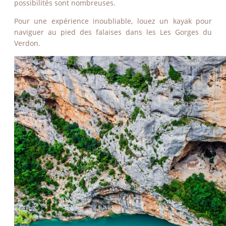
possibilités sont nombreuses.
VOIR PLUS D'ACTUAL
Pour une expérience inoubliable, louez un kayak pour
naviguer au pied des falaises dans les Les Gorges du
Verdon.