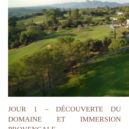
ENVIRONNEMENT
IMMOBILIER
Nos forfaits
Actualités
Galerie photos et Vidéo
Recrutement
Accès et Contact
RÉSERVER VOTRE CHAMBRE
RÉSERVER VOTRE LOCATION
RÉSERVER VOTRE GREEN FEE
DÉCOUVRIR NOTRE BOUTIQUE
JOUR 1 – DÉCOUVERTE DU
DOMAINE ET IMMERSION