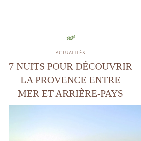
ACTUALITÉS
ACCUEIL
7 NUITS POUR DÉCOUVRIR
HÉBERGEMENT
LA PROVENCE ENTRE
GOLF
MER ET ARRIÈRE-PAYS
SPA & BIEN-ÊTRE
SPORT & LOISIRS
RESTAURANT
SÉMINAIRES