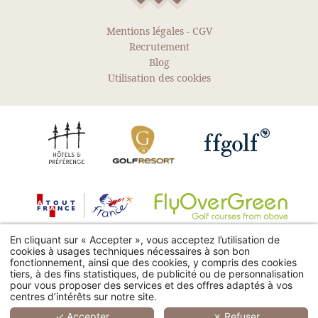
Mentions légales
-
CGV
Recrutement
Blog
Utilisation des cookies
En cliquant sur « Accepter », vous acceptez l’utilisation de
cookies à usages techniques nécessaires à son bon
4300, route de Bagnols en Forêt - 83920 La Motte, France
fonctionnement, ainsi que des cookies, y compris des cookies
© 2026 Le Domaine de Saint Endreol Golf & Spa Resort -
tiers, à des fins statistiques, de publicité ou de personnalisation
Residence : +33 (0)4 94 51 89 80
-
Golf : +33 (0)4 94 51 89 89
-
Tous droits réservés -
Hapi
powered by
MMCréation
pour vous proposer des services et des offres adaptés à vos
Spa : +33 (0)4 94 51 75 11
centres d’intérêts sur notre site.
Hotel Golf et Spa Resort en région Provence Alpes Cote d'Azur (Paca),
Domaine dans le Var (83), proche Roquebrune : parcours de golf 18 trous,
✓ Accepter
✗ Refuser