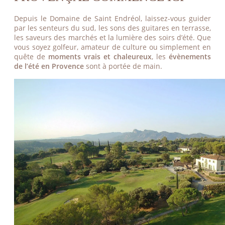
Depuis le Domaine de Saint Endréol, laissez-vous guider
par les senteurs du sud, les sons des guitares en terrasse,
les saveurs des marchés et la lumière des soirs d’été. Que
vous soyez golfeur, amateur de culture ou simplement en
quête de
moments vrais et chaleureux
, les
évènements
de l’été en Provence
sont à portée de main.