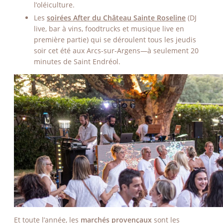
l’oléiculture.
Les
soirées After du Château Sainte Roseline
(DJ
live, bar à vins, foodtrucks et musique live en
première partie) qui se déroulent tous les jeudis
soir cet été aux Arcs-sur-Argens—à seulement 20
minutes de Saint Endréol.
Et toute l’année, les
marchés provençaux
sont les