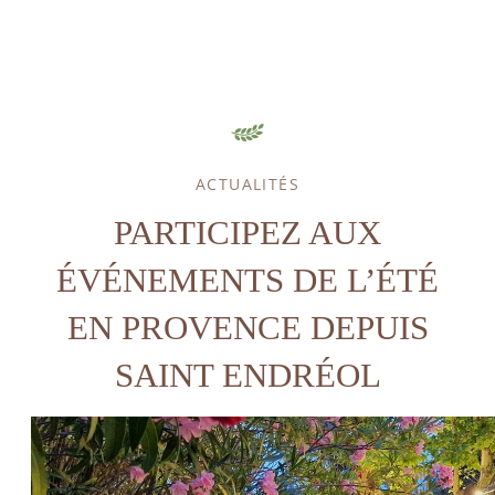
ACTUALITÉS
ACCUEIL
PARTICIPEZ AUX
HÉBERGEMENT
ÉVÉNEMENTS DE L’ÉTÉ
GOLF
EN PROVENCE DEPUIS
SPA & BIEN-ÊTRE
SPORT & LOISIRS
SAINT ENDRÉOL
RESTAURANT
SÉMINAIRES